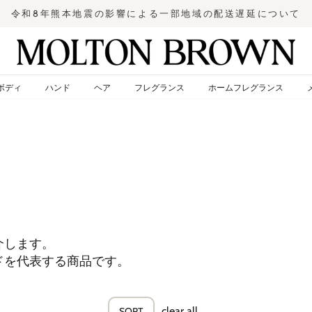
令和8年熊本地震の影響による一部地域の配送遅延について
ス
ラ
イ
ド
ボディ
ハンド
ヘア
フレグランス
ホームフレグランス
シ
ョ
ー
を
止
め
る
介します。
ドを代表する商品です。
clear all
SORT