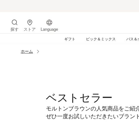
コ
ン
テ
ン
探す
ストア
Language
ツ
サイトを検索する
に
ギフト
ピック＆ミックス
バス＆
ス
キ
ホーム
ッ
プ
す
る
ベストセラー
モルトンブラウンの人気商品をご紹
ぜひ一度お試しいただきたいブラン