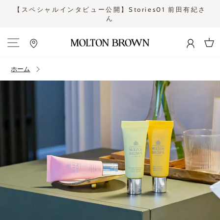
コ
【スペシャルインタビュー公開】Stories01 前田有紀さ
ン
ん
ス
テ
ラ
ン
イ
ツ
ド
カー
に
シ
ス
ホーム
ョ
キ
ー
ッ
を
プ
止
す
め
る
る