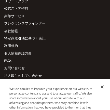
リワードクラブ
公式ストア特典
刻印サービス
フレグランスファインダー
会社情報
特定商取引法に基づく表記
利用規約
個人情報保護方針
FAQs
お問い合わせ
法人取引のお問い合わせ
We use cookies to improve your experience on our website, to
メールマガジン登録
personalize content and ads and to analyze our traffic. We also
メ
利用規約
および
プライバシーポリシー
に同意する
share information about your use of our website with our
ー
advertising and analytics partners, who may combine it with
ル
other information that you have provided to them or that they
ア