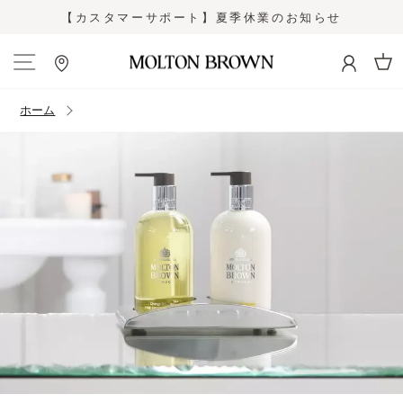
コ
【カスタマーサポート】夏季休業のお知らせ
ン
ス
テ
ラ
ン
イ
カー
ツ
ド
に
シ
ホーム
ス
ョ
キ
ー
ッ
を
プ
止
す
め
る
る