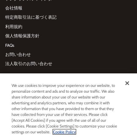
会社情報
特定商取引法に基づく表記
利用規約
個人情報保護方針
FAQs
お問い合わせ
法人取引のお問い合わせ
メールマガジン登録
We use cookies to improve your experience on our website, to
メ
利用規約
および
プライバシーポリシー
に同意する
personalize content and ads and to analyze our traffic. We also
ー
share information about your use of our website with our
ル
advertising and analytics partners, who may combine it with
ア
other information that you have provided to them or that they
ド
レ
have collected from your use of their services. Please click
LINE友だち追加
ス
[Accept All Cookies] if you agree with the use of all of our
を
cookies. Please click [Cookie Settings] to customize your cookie
入
settings on our website.
Cookie Policy
力
LINE
Instagram
Facebook
Twitt