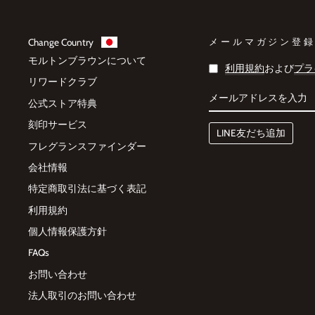
Change Country
メールマガジン登
モルトンブラウンについて
メ
利用規約
および
プラ
ー
リワードクラブ
ル
ア
公式ストア特典
ド
レ
刻印サービス
ス
LINE友だち追加
を
フレグランスファインダー
入
力
会社情報
特定商取引法に基づく表記
利用規約
個人情報保護方針
FAQs
お問い合わせ
法人取引のお問い合わせ