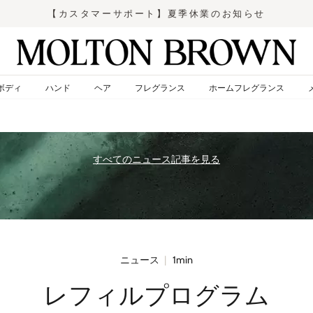
【カスタマーサポート】夏季休業のお知らせ
ス
ラ
イ
ド
ボディ
ハンド
ヘア
フレグランス
ホームフレグランス
シ
ョ
ー
を
止
すべてのニュース記事を見る
め
る
ニュース
|
1min
レフィルプログラム