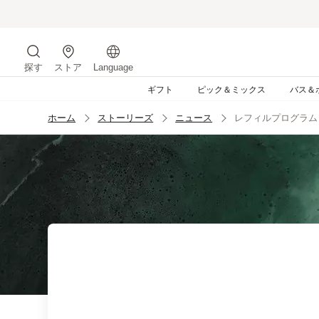
コ
ン
テ
ン
探す
ストア
Language
ツ
サイトを検索する
に
ギフト
ピック＆ミックス
バス＆
ス
キ
ホーム
ストーリーズ
ニュース
レフィルプログラム
ッ
プ
す
る