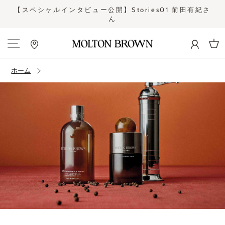
コ
【スペシャルインタビュー公開】Stories01 前田有紀さ
ン
ん
ス
テ
ラ
ン
イ
ツ
ド
カー
に
シ
ス
ホーム
ョ
キ
ー
ッ
を
プ
止
す
め
る
る