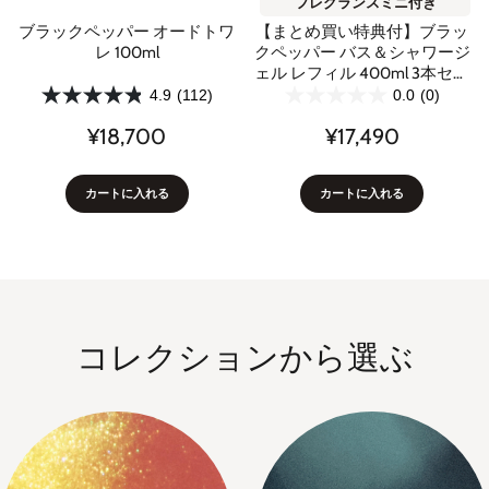
フレグランスミニ付き
【まとめ買い特典付】ブラッ
ブラックペッパー オードトワ
クペッパー バス＆シャワージ
レ 100ml
ェル レフィル 400ml 3本セッ
ト
0.0
(0)
4.9
(112)
¥17,490
¥18,700
カートに入れる
カートに入れる
コレクションから選ぶ