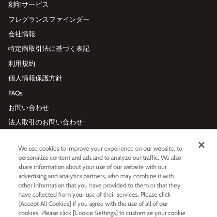
刻印サービス
フレグランスファインダー
会社情報
特定商取引法に基づく表記
利用規約
個人情報保護方針
FAQs
お問い合わせ
法人取引のお問い合わせ
We use cookies to improve your experience on our website, to
メールマガジン登録
personalize content and ads and to analyze our traffic. We also
メ
利用規約
および
プライバシーポリシー
に同意する
share information about your use of our website with our
ー
advertising and analytics partners, who may combine it with
ル
other information that you have provided to them or that they
ア
have collected from your use of their services. Please click
ド
レ
LINE友だち追加
[Accept All Cookies] if you agree with the use of all of our
ス
cookies. Please click [Cookie Settings] to customize your cookie
を