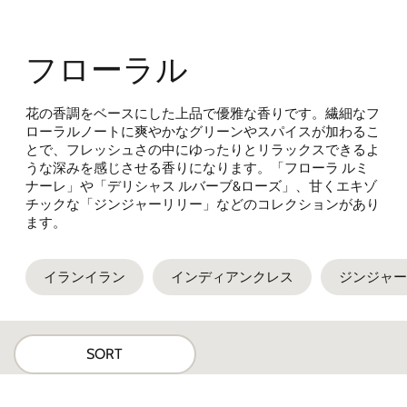
フローラル
花の香調をベースにした上品で優雅な香りです。繊細なフ
ローラルノートに爽やかなグリーンやスパイスが加わる
こ
とで、フレッシュさの中にゆったりとリラックスできるよ
うな深みを感じさせる香りになります。
「フローラ ルミ
ナーレ」や
「デリシャス ルバーブ
&
ローズ」、甘
くエキゾ
チックな「ジンジャーリリー」などのコレクションがあり
ます。
イランイラン
インディアンクレス
ジンジャー
SORT