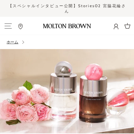
コ
さ
【スペシャルインタビュー公開】Stories02 宮脇花綸さ
ン
ん
ス
テ
ラ
ン
イ
ツ
ド
カー
に
シ
ス
ホーム
ョ
キ
ー
ッ
を
プ
止
す
め
る
る