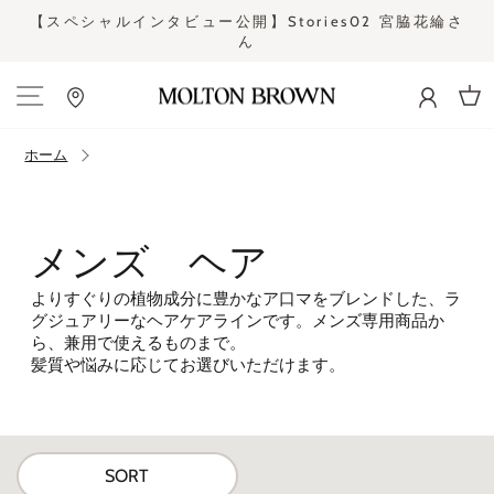
コ
宮脇花綸さ
令和8年熊本地震の影響による一部地域の配送遅延に
ン
て
ス
テ
ラ
ン
イ
ツ
ド
カー
に
シ
ス
ホーム
ョ
キ
ー
ッ
を
プ
止
す
め
メンズ ヘア
る
る
よりすぐりの植物成分に豊かなア口マをブレンドした、ラ
グジュアリーなヘアケアラインです。メンズ専用商品か
ら、兼用で使えるものまで。
髪質や悩みに応じてお選びいただけます。
SORT