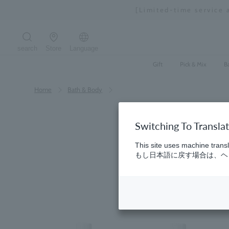
Skip
"Tea Ceremony
to
content
search
Store
Language
Search the site
Gift
Pick & Mix
B
Home
​ ​
Bath & Body
Switching To Transla
This site uses machine transl
もし日本語に戻す場合は、ヘッ