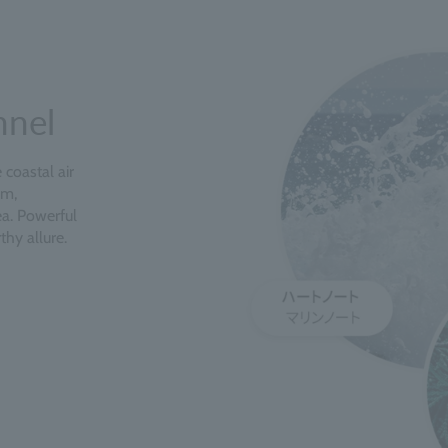
nnel
coastal air
om,
a. Powerful
hy allure.