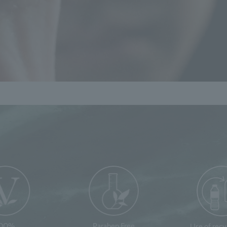
100%
Paraben Free
Use of rec