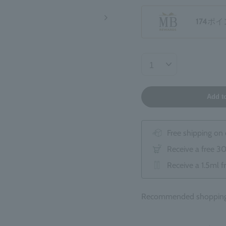
174
ポイ
Add t
Free shipping on
Receive a free 3
Receive a 1.5ml f
Recommended shopping 