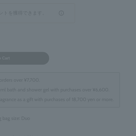
ントを獲得できます。
o Cart
 orders over ¥7,700.
0ml bath and shower gel with purchases over ¥6,600.
ragrance as a gift with purchases of 18,700 yen or more.
bag size: Duo