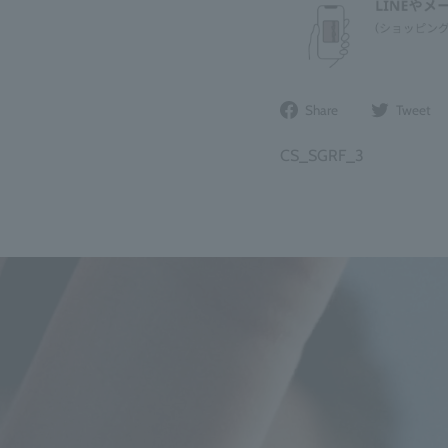
Share
Share
Tweet
on
Facebook
CS_SGRF_3