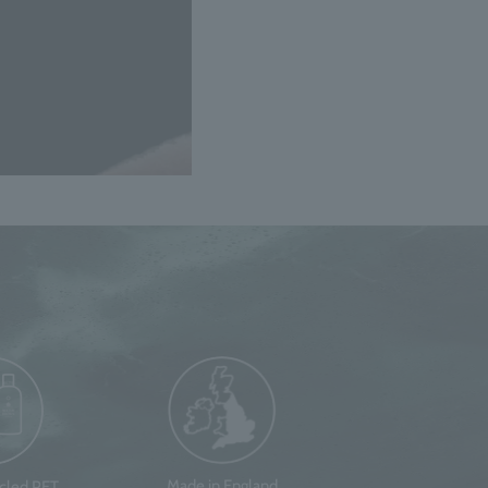
Made in England
ycled PET