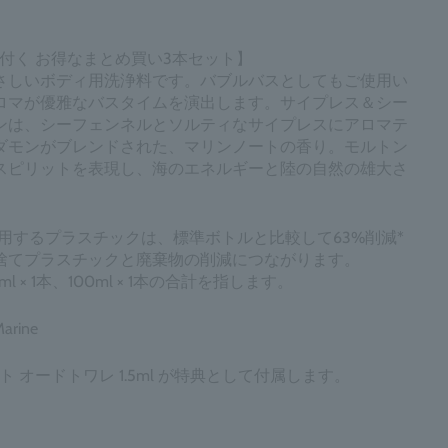
付く お得なまとめ買い3本セット】
さしいボディ用洗浄料です。バブルバスとしてもご使用い
ロマが優雅なバスタイムを演出します。サイプレス＆シー
ンは、シーフェンネルとソルティなサイプレスにアロマテ
ダモンがブレンドされた、マリンノートの香り。モルトン
スピリットを表現し、海のエネルギーと陸の自然の雄大さ
用するプラスチックは、標準ボトルと比較して63%削減*
捨てプラスチックと廃棄物の削減につながります。
 × 1本、100ml × 1本の合計を指します。
Marine
 オードトワレ 1.5ml が特典として付属します。