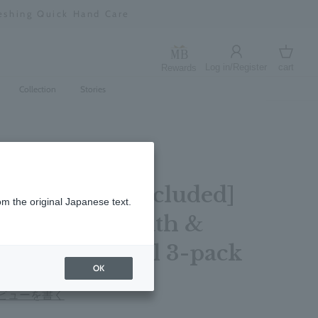
m and harmony.
Log in/Register
cart
Rewards
Log in
cart
Collection
Stories
hase bonus included]
om the original Japanese text.
 Sea Fennel Bath &
l Refill 400ml 3-pack
OK
ビューを書く