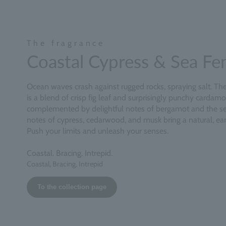
The fragrance
Coastal Cypress & Sea Fe
Ocean waves crash against rugged rocks, spraying salt. The 
is a blend of crisp fig leaf and surprisingly punchy cardam
complemented by delightful notes of bergamot and the se
notes of cypress, cedarwood, and musk bring a natural, eart
Push your limits and unleash your senses.
Coastal. Bracing. Intrepid.
Coastal, Bracing, Intrepid
To the collection page