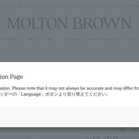
" is a woody-green fragrance that evokes a sense of cal
Stopping
a
slideshow
ath & Body
Hand
Hair
Fragrance
Home Fragrances
Men's
tion Page
[Bulk purc
ation. Please note that it may not always be accurate and may differ fr
ダーの「Language」ボタンより切り替えてください。
Cypress &
Shower Ge
(0)
レ