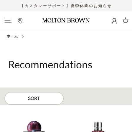
コ
【カスタマーサポート】夏季休業のお知らせ
ン
ス
テ
ラ
ン
イ
カー
ツ
ド
に
シ
ホーム
ス
ョ
キ
ー
ッ
を
プ
止
Recommendations
す
め
る
る
SORT