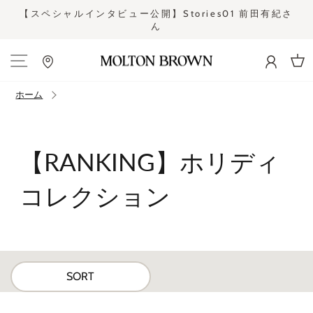
コ
【スペシャルインタビュー公開】Stories01 前田有紀さ
ン
ん
ス
テ
ラ
ン
イ
ツ
ド
カー
に
シ
ス
ホーム
ョ
キ
ー
ッ
を
プ
止
す
【RANKING】ホリディ
め
る
る
コレクション
SORT