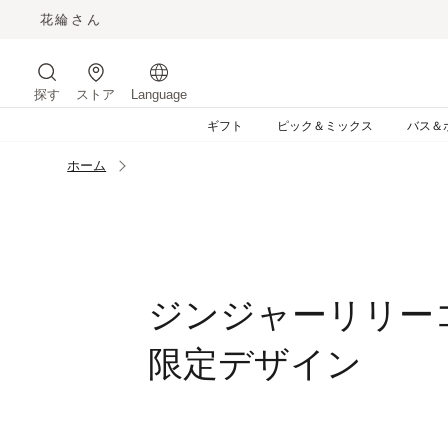
コ
ン
テ
ン
探す
ストア
Language
ツ
サイトを検索する
に
ギフト
ピック＆ミックス
バス＆
ス
キ
ホーム
ッ
プ
す
る
ジンジャーリリー
限定デザイン