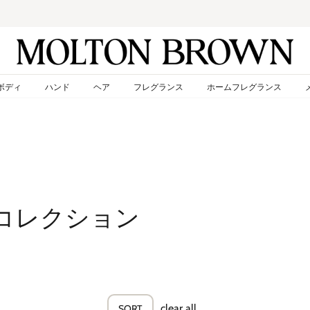
令和8年熊本地震の影響による一部地域の配送遅延について
ス
ラ
イ
ド
ボディ
ハンド
ヘア
フレグランス
ホームフレグランス
シ
ョ
ー
を
止
め
る
コレクション
clear all
SORT