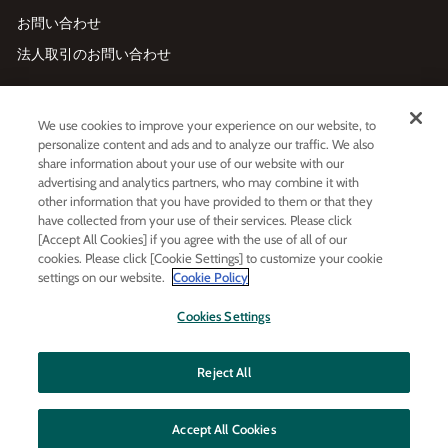
お問い合わせ
法人取引のお問い合わせ
メールマガジン登録
We use cookies to improve your experience on our website, to
メ
利用規約
および
プライバシーポリシー
に同意する
personalize content and ads and to analyze our traffic. We also
ー
share information about your use of our website with our
ル
advertising and analytics partners, who may combine it with
ア
other information that you have provided to them or that they
ド
レ
have collected from your use of their services. Please click
LINE友だち追加
ス
[Accept All Cookies] if you agree with the use of all of our
を
cookies. Please click [Cookie Settings] to customize your cookie
入
settings on our website.
Cookie Policy
力
LINE
Instagram
Facebook
Twitt
Cookies Settings
Reject All
Accept All Cookies
© MOLTON BROWN JAPAN LTD