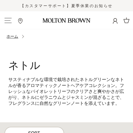
コ
【カスタマーサポート】夏季休業のお知らせ
ン
ス
テ
ラ
ン
イ
カー
ツ
ド
に
シ
ホーム
ス
ョ
キ
ー
ッ
を
プ
止
ネトル
す
め
る
る
サスティナブルな環境で栽培されたネトルグリーンなネト
ルが香るアロマティックノートヘアケアコレクション。フ
レッシュなバイオレットリーフのクリアさと爽やかさが広
がり、ネトルにゼラニウムとジャスミンが混ざることで、
フレグランスに自然なグリーンノートを添えています。