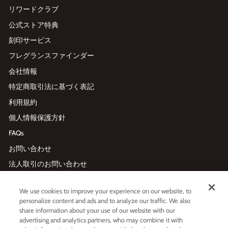
リワードクラブ
公式ストア特典
刻印サービス
フレグランスファインダー
会社情報
特定商取引法に基づく表記
利用規約
個人情報保護方針
FAQs
お問い合わせ
法人取引のお問い合わせ
We use cookies to improve your experience on our website, to
メールマガジン登録
personalize content and ads and to analyze our traffic. We also
メ
利用規約
および
プライバシーポリシー
に同意する
share information about your use of our website with our
ー
advertising and analytics partners, who may combine it with
ル