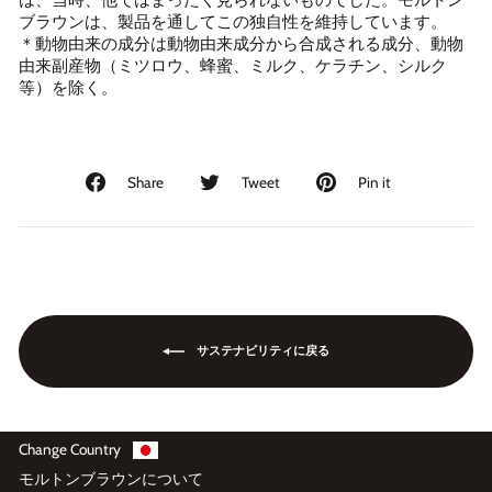
は、当時、他ではまったく見られないものでした。モルトン
ブラウンは、製品を通してこの独自性を維持しています。
＊動物由来の成分は動物由来成分から合成される成分、動物
由来副産物（ミツロウ、蜂蜜、ミルク、ケラチン、シルク
等）を除く。
Facebook
Twitter
Pinterest
Share
Tweet
Pin it
で
に
で
シ
投
ピ
ェ
稿
ン
ア
す
す
す
る
る
る
サステナビリティに戻る
Change Country
モルトンブラウンについて