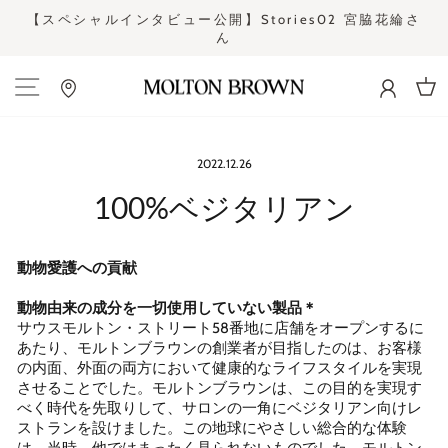
コ
さ
【スペシャルインタビュー公開】Stories02 宮脇花綸さ
ン
ん
ス
テ
ラ
ン
イ
ツ
ド
カー
に
シ
ス
ョ
キ
ー
2022.12.26
ッ
を
プ
100%ベジタリアン
止
す
め
る
る
動物愛護への貢献
動物由来の成分を一切使用していない製品＊
サウスモルトン・ストリート58番地に店舗をオープンするに
あたり、モルトンブラウンの創業者が目指したのは、お客様
の内面、外面の両方において健康的なライフスタイルを実現
させることでした。モルトンブラウンは、この目的を実現す
べく時代を先取りして、サロンの一角にベジタリアン向けレ
ストランを設けました。この地球にやさしい総合的な体験