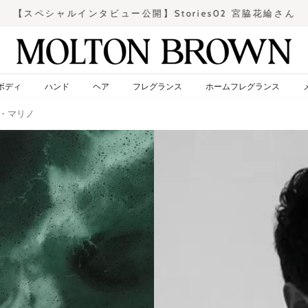
【スペシャルインタビュー公開】Stories02 宮脇花綸さん
ス
ラ
イ
ド
ボディ
ハンド
ヘア
フレグランス
ホームフレグランス
シ
ョ
・マリノ
ー
を
止
め
る