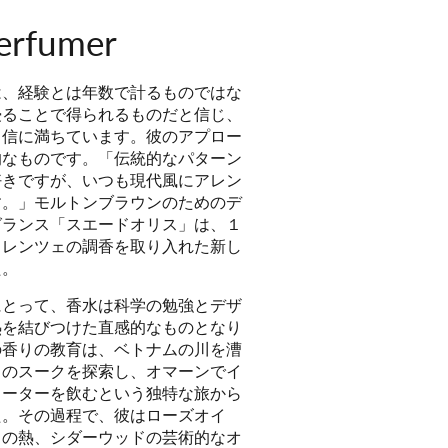
erfumer
は、経験とは年数で計るものではな
浸ることで得られるものだと信じ、
自信に満ちています。彼のアプロー
的なものです。「伝統的なパターン
好きですが、いつも現代風にアレン
す。」モルトンブラウンのためのデ
グランス「スエードオリス」は、１
ィレンツェの調香を取り入れた新し
た。
にとって、香水は科学の勉強とデザ
熱を結びつけた直感的なものとなり
の香りの教育は、ベトナムの川を漕
コのスークを探索し、オマーンでイ
ォーターを飲むという独特な旅から
た。その過程で、彼はローズオイ
スの熱、シダーウッドの芸術的なオ