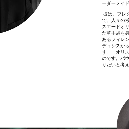
ーダーメイ
彼は、フレ
で、人々の
スエードオ
た革手袋を
あるフィレ
ディシスか
す。「オリ
のです。パ
りたいと考