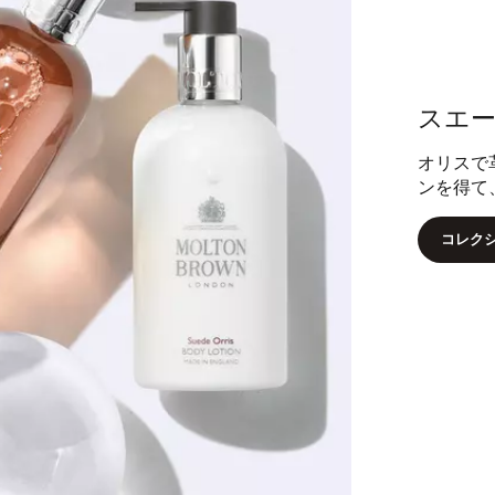
スエ
オリスで
ンを得て
コレク