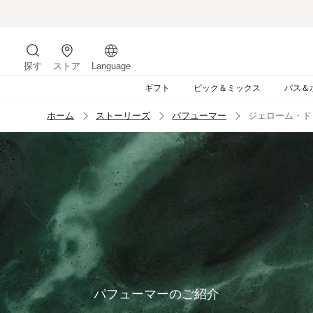
コ
ン
テ
ン
探す
ストア
Language
ツ
サイトを検索する
に
ギフト
ピック＆ミックス
バス＆
ス
キ
ホーム
ストーリーズ
パフューマー
ジェローム・ド
ッ
プ
す
る
パフューマーのご紹介