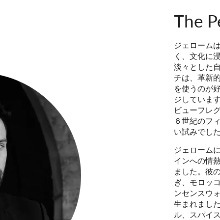
The P
ジェローム
く、文化に
淡々とした
チは、革新
を使うのが
ジしていま
ビューフレ
６世紀のフ
い試みでし
ジェローム
インへの情
ました。彼
ぎ、モロッ
ンセンスウ
生まれまし
ル、スパイ