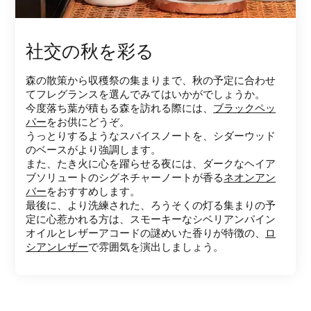
社交の秋を彩る
森の散策から収穫祭の集まりまで、秋の予定に合わせ
てフレグランスを選んでみてはいかがでしょうか。
今度落ち葉が積もる森を訪れる際には、
ブラックペッ
パー
をお供にどうぞ。
うっとりするようなスパイスノートを、シダーウッド
のベースがより強調します。
また、たき火に心を躍らせる夜には、ダークなヘイア
ブソリュートのシグネチャーノートが香る
ネオンアン
バー
をおすすめします。
最後に、より洗練された、ろうそくの灯る集まりの予
定に心惹かれる方は、スモーキーなシベリアンパイン
オイルとレザーアコードの謎めいた香りが特徴の、
ロ
シアンレザー
で雰囲気を演出しましょう。