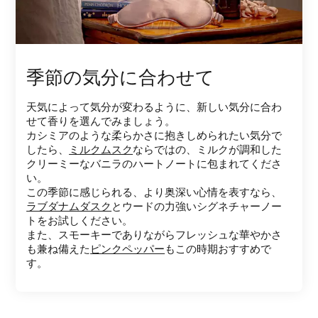
季節の気分に合わせて
天気によって気分が変わるように、新しい気分に合わ
せて香りを選んでみましょう。
カシミアのような柔らかさに抱きしめられたい気分で
したら、
ミルクムスク
ならではの、ミルクが調和した
クリーミーなバニラのハートノートに包まれてくださ
い。
この季節に感じられる、より奥深い心情を表すなら、
ラブダナムダスク
とウードの力強いシグネチャーノー
トをお試しください。
また、スモーキーでありながらフレッシュな華やかさ
も兼ね備えた
ピンクペッパー
もこの時期おすすめで
す。