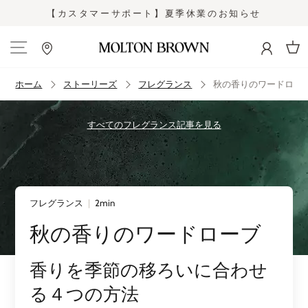
コ
【カスタマーサポート】夏季休業のお知らせ
ン
ス
テ
ラ
ン
イ
カー
ツ
ド
に
シ
ホーム
ストーリーズ
フレグランス
秋の香りのワードロー
ス
ョ
キ
ー
ッ
を
すべてのフレグランス記事を見る
プ
止
す
め
る
る
フレグランス
|
2min
秋の香りのワードローブ
香りを季節の移ろいに合わせ
る４つの方法