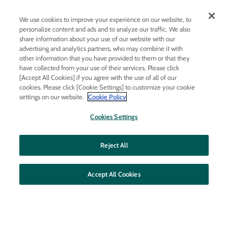
会社情報
We use cookies to improve your experience on our website, to
特定商取引法に基づく表記
personalize content and ads and to analyze our traffic. We also
share information about your use of our website with our
利用規約
advertising and analytics partners, who may combine it with
個人情報保護方針
other information that you have provided to them or that they
have collected from your use of their services. Please click
FAQs
[Accept All Cookies] if you agree with the use of all of our
cookies. Please click [Cookie Settings] to customize your cookie
お問い合わせ
settings on our website.
Cookie Policy
法人取引のお問い合わせ
Cookies Settings
メールマガジン登録
Reject All
メ
利用規約
および
プライバシーポリシー
に同意する
ー
ル
ア
Accept All Cookies
ド
レ
LINE友だち追加
ス
を
入
力
LINE
Instagram
Facebook
Twitt