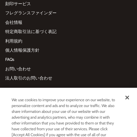
刻印サービス
フレグランスファインダー
会社情報
特定商取引法に基づく表記
利用規約
個人情報保護方針
FAQs
お問い合わせ
法人取引のお問い合わせ
メールマガジン登録
We use cookies to improve your experience on our website, to
Enter
利用規約
および
プライバシーポリシー
に同意する
personalize content and ads and to analyze our traffic. We also
your
share information about your use of our website with our
email
advertising and analytics partners, who may combine it with
other information that you have provided to them or that they
have collected from your use of their services. Please click
LINE友だち追加
[Accept All Cookies] if you agree with the use of all of our