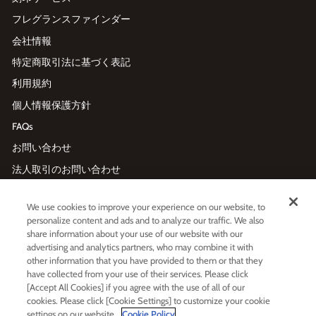
フレグランスファインダー
会社情報
特定商取引法に基づく表記
利用規約
個人情報保護方針
FAQs
お問い合わせ
法人取引のお問い合わせ
We use cookies to improve your experience on our website, to
メールマガジン登録
personalize content and ads and to analyze our traffic. We also
Enter
利用規約
および
プライバシーポリシー
に同意する
share information about your use of our website with our
your
advertising and analytics partners, who may combine it with
email
other information that you have provided to them or that they
have collected from your use of their services. Please click
[Accept All Cookies] if you agree with the use of all of our
LINE友だち追加
cookies. Please click [Cookie Settings] to customize your cookie
settings on our website.
Cookie Policy