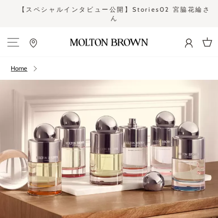
Skip
さ
【スペシャルインタビュー公開】Stories02 宮脇花綸さ
to
ん
Pause
content
slideshow
Site navigation
Cart
Home