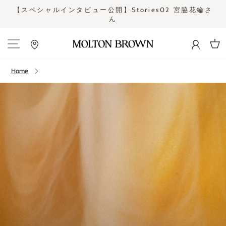
Skip
さ
【スペシャルインタビュー公開】Stories02 宮脇花綸さ
to
ん
Pause
content
slideshow
Site navigation
Cart
Home