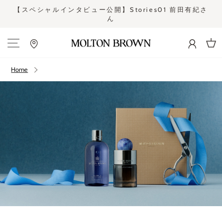
Skip
【スペシャルインタビュー公開】Stories01 前田有紀さ
to
ん
Pause
content
slideshow
Site navigation
Cart
Home