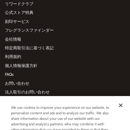
リワードクラブ
公式ストア特典
刻印サービス
フレグランスファインダー
会社情報
特定商取引法に基づく表記
利用規約
個人情報保護方針
FAQs
お問い合わせ
法人取引のお問い合わせ
We use cookies to improve your experience on our website, to
メールマガジン登録
personalize content and ads and to analyze our traffic. We also
Enter
利用規約
および
プライバシーポリシー
に同意する
share information about your use of our website with our
your
advertising and analytics partners, who may combine it with
email
other information that you have provided to them or that they