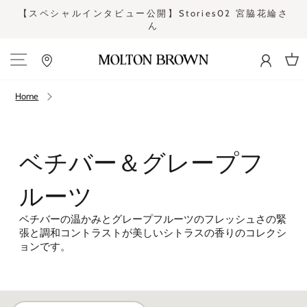
Skip
s02 宮脇花綸さ
令和8年熊本地震の影響による一部地域の配
to
て
Pause
content
slideshow
Site navigation
Cart
Home
ベチバー＆グレープフ
ルーツ
ベチバーの温かみとグレープフルーツのフレッシュさの緊
張と調和コントラストが美しいシトラスの香りのコレクシ
ョンです。