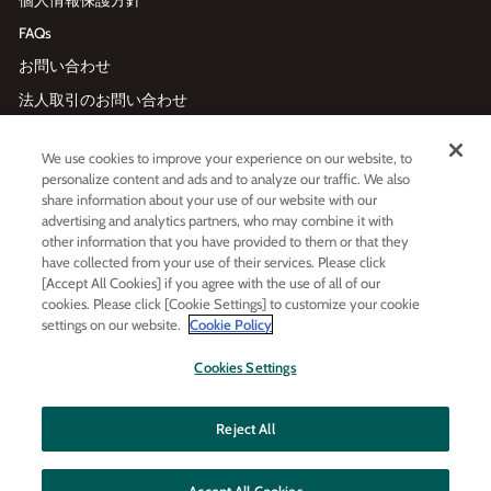
FAQs
お問い合わせ
法人取引のお問い合わせ
We use cookies to improve your experience on our website, to
メールマガジン登録
personalize content and ads and to analyze our traffic. We also
Enter
利用規約
および
プライバシーポリシー
に同意する
share information about your use of our website with our
your
advertising and analytics partners, who may combine it with
email
other information that you have provided to them or that they
have collected from your use of their services. Please click
[Accept All Cookies] if you agree with the use of all of our
LINE友だち追加
cookies. Please click [Cookie Settings] to customize your cookie
settings on our website.
Cookie Policy
LINE
Instagram
Facebook
Twitt
Cookies Settings
Reject All