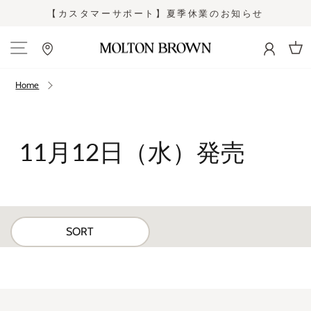
Skip
【カスタマーサポート】夏季休業のお知らせ
to
Pause
content
slideshow
Site navigation
Cart
Home
11月12日（水）発売
SORT