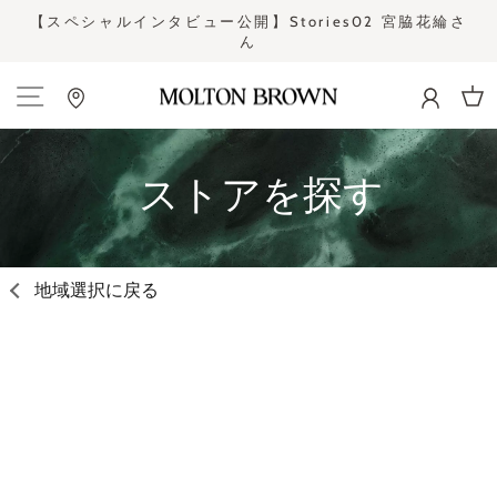
Skip
さ
【スペシャルインタビュー公開】Stories02 宮脇花綸さ
to
ん
Pause
content
slideshow
Site navigation
Cart
ストアを探す
地域選択に戻る