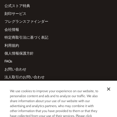
公式ストア特典
刻印サービス
フレグランスファインダー
会社情報
特定商取引法に基づく表記
利用規約
個人情報保護方針
FAQs
お問い合わせ
法人取引のお問い合わせ
We use cookies to improve your experience on our website, to
メールマガジン登録
personalize content and ads and to analyze our traffic. We also
Enter
利用規約
および
プライバシーポリシー
に同意する
share information about your use of our website with our
your
advertising and analytics partners, who may combine it with
email
other information that you have provided to them or that they
have collected from your use of their services. Please click