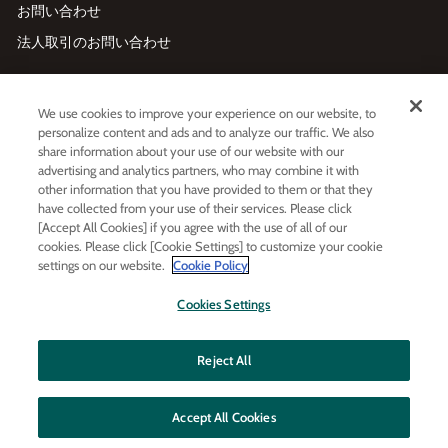
お問い合わせ
法人取引のお問い合わせ
メールマガジン登録
We use cookies to improve your experience on our website, to
Enter
利用規約
および
プライバシーポリシー
に同意する
personalize content and ads and to analyze our traffic. We also
your
share information about your use of our website with our
email
advertising and analytics partners, who may combine it with
other information that you have provided to them or that they
have collected from your use of their services. Please click
LINE友だち追加
[Accept All Cookies] if you agree with the use of all of our
cookies. Please click [Cookie Settings] to customize your cookie
settings on our website.
Cookie Policy
LINE
Instagram
Facebook
Twitt
Cookies Settings
Reject All
Accept All Cookies
© MOLTON BROWN JAPAN LTD
All rights reserved