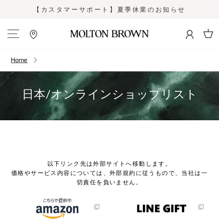
Skip
【カスタマーサポート】夏季休業のお知らせ
to
Pause
content
slideshow
Site navigation
Cart
Home
日本/オンラインショップリスト
以下リンク先は外部サイトへ移動します。
価格やサービス内容については、外部規約に従うもので、当社は一
切責任を負いません。