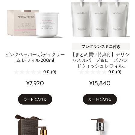
フレグランスミニ付き
【まとめ買い特典付】デリシ
ピンクペッパー ボディクリー
ャス ルバーブ＆ローズ ハン
ム レフィル 200ml
ドウォッシュ レフィル
400ml 3本セット
0.0
(0)
0.0
(0)
¥15,840
¥7,920
カートに入れる
カートに入れる