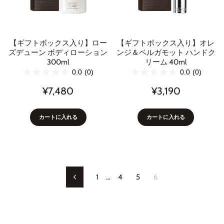
【ギフトボックス入り】ロー
【ギフトボックス入り】オレ
ズデューン ボディローション
ンジ＆ベルガモット ハンドク
300ml
リーム 40ml
0.0
(0)
0.0
(0)
¥7,480
¥3,190
カートに入れる
カートに入れる
1
…
4
5
6
Previous